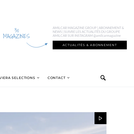
30
AMILCAR MAGAZINE GROUP | ABONNEMENT &
NEWS | SUIVRE LES ACTUALITÉS DU GROUPE
MAGAZINES
AMILCAR SUR INSTAGRAM @amilcarmagazine
ACTUALITÉS & ABONNEMENT
VIERA SELECTIONS
CONTACT