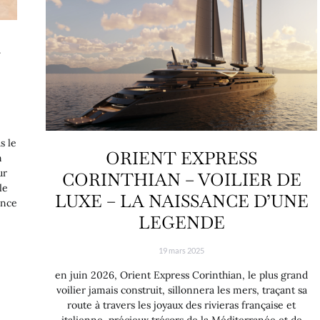
a
s le
ORIENT EXPRESS
n
ur
CORINTHIAN – VOILIER DE
le
LUXE – LA NAISSANCE D’UNE
ence
LEGENDE
19 mars 2025
en juin 2026, Orient Express Corinthian, le plus grand
voilier jamais construit, sillonnera les mers, traçant sa
route à travers les joyaux des rivieras française et
italienne, précieux trésors de la Méditerranée et de