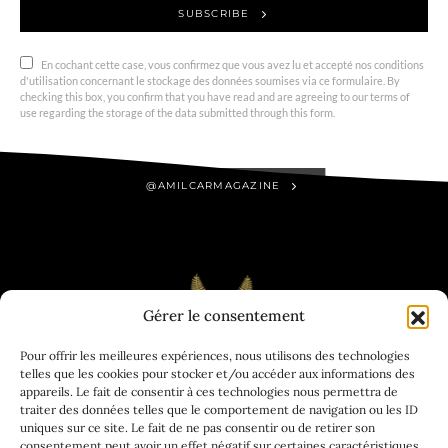
SUBSCRIBE
En cochant cette case, vous confirmez que vous avez lu et accepté nos conditions
d'utilisation concernant le stockage des données soumises via ce formulaire. By
checking this box, you confirm that you have read and are agreeing to our terms of
use regarding the storage of the data submitted through this form.
@AMILCARMAGAZINE
Gérer le consentement
Pour offrir les meilleures expériences, nous utilisons des technologies
telles que les cookies pour stocker et/ou accéder aux informations des
appareils. Le fait de consentir à ces technologies nous permettra de
traiter des données telles que le comportement de navigation ou les ID
uniques sur ce site. Le fait de ne pas consentir ou de retirer son
consentement peut avoir un effet négatif sur certaines caractéristiques