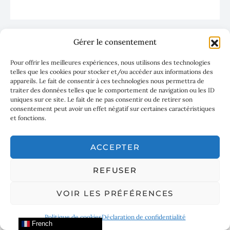
Gérer le consentement
Pour offrir les meilleures expériences, nous utilisons des technologies
telles que les cookies pour stocker et/ou accéder aux informations des
Suivre l'actualité AMILCAR MAGAZINE & AMILCAR
appareils. Le fait de consentir à ces technologies nous permettra de
FRENCH RIVIERA MAGAZINE
traiter des données telles que le comportement de navigation ou les ID
uniques sur ce site. Le fait de ne pas consentir ou de retirer son
consentement peut avoir un effet négatif sur certaines caractéristiques
et fonctions.
ACCEPTER
REFUSER
SUBSCRIBE
VOIR LES PRÉFÉRENCES
En cochant cette case, vous confirmez que vous avez lu et accepté nos conditions
d'utilisation concernant le stockage des données soumises via ce formulaire. By
Politique de cookies
Déclaration de confidentialité
checking this box, you confirm that you have read and are agreeing to our terms of
French
use regarding the storage of the data submitted through this form.