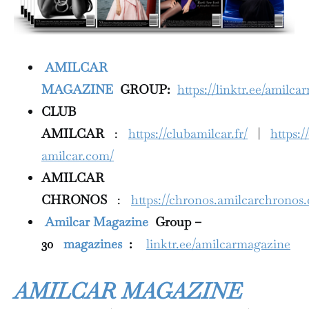
AMILCAR
MAGAZINE
GROUP:
https://linktr.ee/amilc
CLUB
AMILCAR
:
https://clubamilcar.fr/
|
https:/
amilcar.com/
AMILCAR
CHRONOS
:
https://chronos.amilcarchronos
Amilcar Magazine
Group –
30
magazines
:
linktr.ee/amilcarmagazine
AMILCAR MAGAZINE