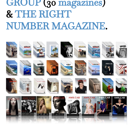
GROUP
(30
magazines
)
&
THE RIGHT
NUMBER MAGAZINE
.