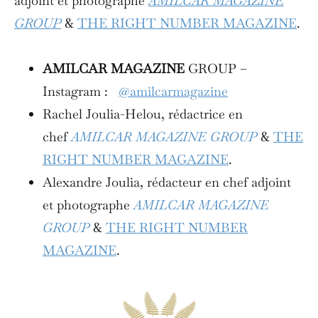
adjoint et photographe
AMILCAR MAGAZINE
GROUP
&
THE RIGHT NUMBER MAGAZINE
.
AMILCAR MAGAZINE
GROUP –
Instagram :
@amilcarmagazine
Rachel Joulia-Helou, rédactrice en
chef
AMILCAR MAGAZINE GROUP
&
THE
RIGHT NUMBER MAGAZINE
.
Alexandre Joulia, rédacteur en chef adjoint
et photographe
AMILCAR MAGAZINE
GROUP
&
THE RIGHT NUMBER
MAGAZINE
.