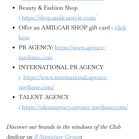
Beauty & Fashion Shop
:
https://shop.amilcarstyle.com/
Offer an AMILCAR SHOP gift card :
click
here
PR AGENCY:
https://www.agence-
mediane.com
INTERNATIONAL PR AGENCY
:
https://www.international.agence-
mediane.com/
TALENT AGENCY
:
https://talentagency.agence-mediane.com/
Discover our brands in the windows of the Club
Amilcar on
B Signature Group
: