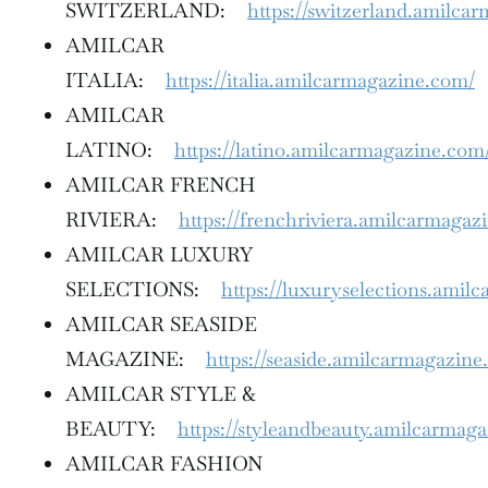
SWITZERLAND:
https://switzerland.amilca
AMILCAR
ITALIA:
https://italia.amilcarmagazine.com/
AMILCAR
LATINO:
https://latino.amilcarmagazine.com
AMILCAR FRENCH
RIVIERA:
https://frenchriviera.amilcarmagaz
AMILCAR LUXURY
SELECTIONS:
https://luxuryselections.amil
AMILCAR SEASIDE
MAGAZINE:
https://seaside.amilcarmagazine
AMILCAR STYLE &
BEAUTY:
https://styleandbeauty.amilcarmag
AMILCAR FASHION