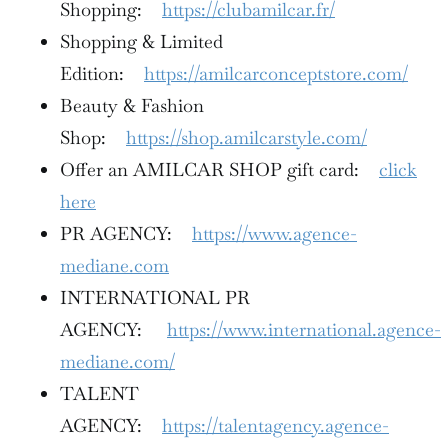
Shopping:
https://clubamilcar.fr/
Shopping & Limited
Edition:
https://amilcarconceptstore.com/
Beauty & Fashion
Shop:
https://shop.amilcarstyle.com/
Offer an AMILCAR SHOP gift card:
click
here
PR AGENCY:
https://www.agence-
mediane.com
INTERNATIONAL PR
AGENCY:
https://www.international.agence-
mediane.com/
TALENT
AGENCY:
https://talentagency.agence-