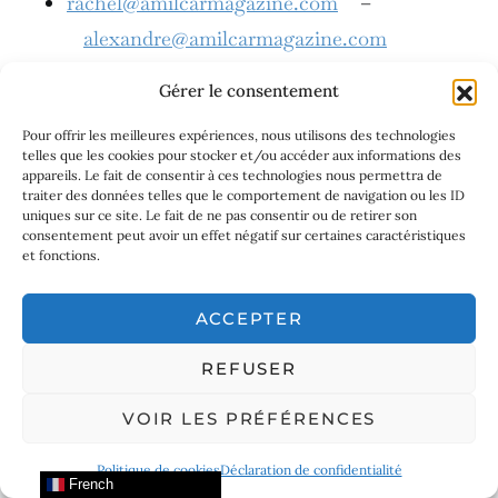
rachel@amilcarmagazine.com
–
alexandre@amilcarmagazine.com
usa@amilcarmagazine.com
–
Gérer le consentement
uk@amilcarmagazine.com
Pour offrir les meilleures expériences, nous utilisons des technologies
italia@amilcarmagazine.com
–
telles que les cookies pour stocker et/ou accéder aux informations des
appareils. Le fait de consentir à ces technologies nous permettra de
frenchriviera@amilcarmagazine.com
traiter des données telles que le comportement de navigation ou les ID
latino@amilcarmagazine.com
–
uniques sur ce site. Le fait de ne pas consentir ou de retirer son
consentement peut avoir un effet négatif sur certaines caractéristiques
corsica
@amilcarmagazine.com
et fonctions.
canada@amilcarmagazine.com
–
ACCEPTER
asia
@amilcarmagazine.com
arabia@amilcarmagazine.com
–
REFUSER
contact@amilcarmagazine.com
VOIR LES PRÉFÉRENCES
AMILCAR MAGAZINE GROUP:
Politique de cookies
Déclaration de confidentialité
French