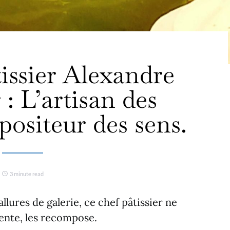
issier Alexandre
: L’artisan des
positeur des sens.
3 minute read
llures de galerie, ce chef pâtissier ne
nvente, les recompose.