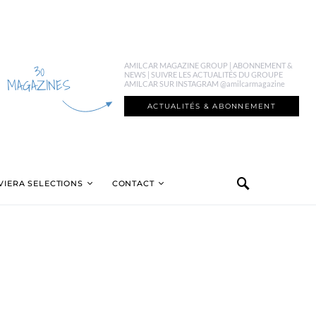
30
AMILCAR MAGAZINE GROUP | ABONNEMENT &
NEWS | SUIVRE LES ACTUALITÉS DU GROUPE
MAGAZINES
AMILCAR SUR INSTAGRAM @amilcarmagazine
ACTUALITÉS & ABONNEMENT
VIERA SELECTIONS
CONTACT