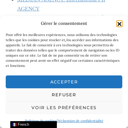
AGENCY
TALENT AGENCY by AGENCE MÉDIANE
Gérer le consentement
Pour offrir les meilleures expériences, nous utilisons des technologies
Discover our brands in the windows of the Club
telles que les cookies pour stocker et/ou accéder aux informations des
Amilcar on
B Signature Group
:
appareils. Le fait de consentir à ces technologies nous permettra de
traiter des données telles que le comportement de navigation ou les ID
uniques sur ce site. Le fait de ne pas consentir ou de retirer son
consentement peut avoir un effet négatif sur certaines caractéristiques
Hotel Bel Ami – 5 star hotel: 7, Rue Saint-
et fonctions.
Benoît, 75006 Paris –
https://www.hotelbelami-paris.com/fr/
ACCEPTER
Hotel Montalembert – 5 star hotel: 3, rue
REFUSER
Montalembert 75007 Paris –
VOIR LES PRÉFÉRENCES
https://www.hotelmontalembert-paris.com/
Politique de cookies
Déclaration de confidentialité
French
Discover our members in the windows of the Melià