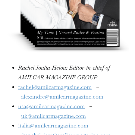
Rachel Joulia-Helou: Editor-in-chief of
AMILCAR MAGAZINE GROUP
rachel@amilcarmagazine.com
–
alexandre@amilcarmagazine.com
usa@amilcarmagazine.com
–
uk@amilcarmagazine.com
italia@amilcarmagazine.com
–