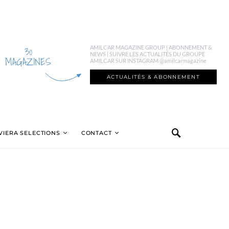
30
AMILCAR MAGAZINE GROUP | ABONNEMENT &
NEWS | SUIVRE LES ACTUALITÉS DU GROUPE
MAGAZINES
AMILCAR SUR INSTAGRAM @amilcarmagazine
ACTUALITÉS & ABONNEMENT
VIERA SELECTIONS
CONTACT