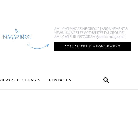
30
AMILCAR MAGAZINE GROUP | ABONNEMENT &
NEWS | SUIVRE LES ACTUALITÉS DU GROUPE
MAGAZINES
AMILCAR SUR INSTAGRAM @amilcarmagazine
ACTUALITÉS & ABONNEMENT
VIERA SELECTIONS
CONTACT