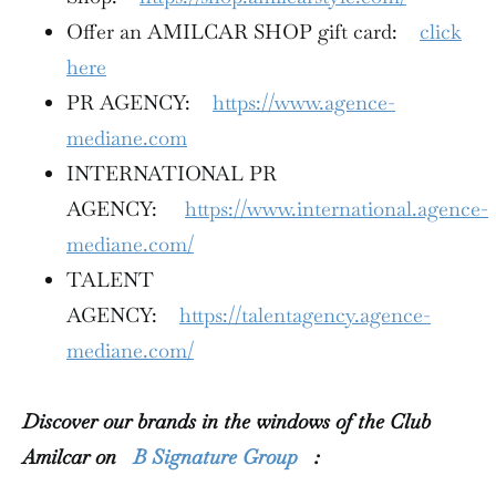
Offer an AMILCAR SHOP gift card:
click
here
PR AGENCY:
https://www.agence-
mediane.com
INTERNATIONAL PR
AGENCY:
https://www.international.agence-
mediane.com/
TALENT
AGENCY:
https://talentagency.agence-
mediane.com/
Discover our brands in the windows of the Club
Amilcar on
B Signature Group
: