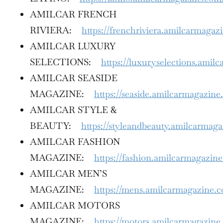
AMILCAR FRENCH
RIVIERA:
https://frenchriviera.amilcarmagaz
AMILCAR LUXURY
SELECTIONS:
https://luxuryselections.amil
AMILCAR SEASIDE
MAGAZINE:
https://seaside.amilcarmagazine
AMILCAR STYLE &
BEAUTY:
https://styleandbeauty.amilcarmag
AMILCAR FASHION
MAGAZINE:
https://fashion.amilcarmagazin
AMILCAR MEN’S
MAGAZINE:
https://mens.amilcarmagazine.
AMILCAR MOTORS
MAGAZINE:
https://motors.amilcarmagazine