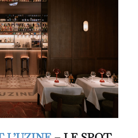
 L’UZINE
–
LE SPOT