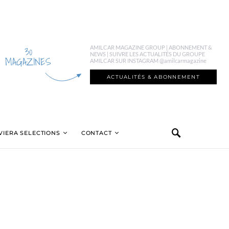
30
AMILCAR MAGAZINE GROUP | ABONNEMENT &
NEWS | SUIVRE LES ACTUALITÉS DU GROUPE
MAGAZINES
AMILCAR SUR INSTAGRAM @amilcarmagazine
ACTUALITÉS & ABONNEMENT
VIERA SELECTIONS
CONTACT