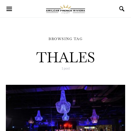
BROWSING TAG
THALES
1 post