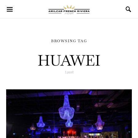
BROWSING TAG
HUAWEI
1 post