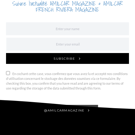
Suivre l'actualité AMILCAR MAGAZINE & AMILCAR
FRENCH RIVIERA MAGAZINE
SUBSCRIBE
En cochant cette case, vous confirmez que vous avez lu et accepté nos conditions
d'utilisation concernant le stockage des données soumises via ce formulaire. By
checking this box, you confirm that you have read and are agreeing to our terms of
use regarding the storage of the data submitted through this form.
@AMILCARMAGAZINE