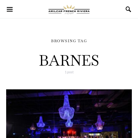
BROWSING TAG
BARNES
1 post