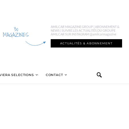
30
AMILCAR MAGAZINE GROUP | ABONNEMENT &
NEWS | SUIVRE LES ACTUALITÉS DU GROUPE
MAGAZINES
AMILCAR SUR INSTAGRAM @amilcarmagazine
ACTUALITÉS & ABONNEMENT
VIERA SELECTIONS
CONTACT