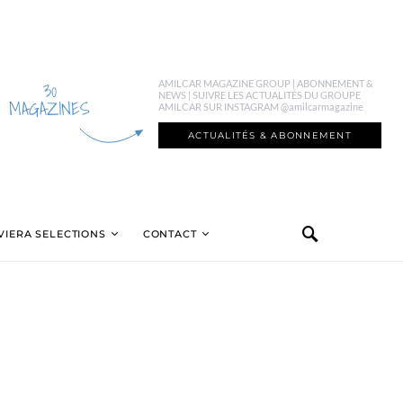
30
AMILCAR MAGAZINE GROUP | ABONNEMENT &
NEWS | SUIVRE LES ACTUALITÉS DU GROUPE
MAGAZINES
AMILCAR SUR INSTAGRAM @amilcarmagazine
ACTUALITÉS & ABONNEMENT
VIERA SELECTIONS
CONTACT